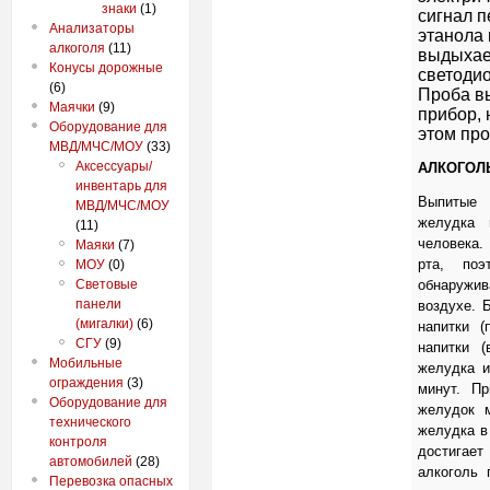
знаки
(1)
сигнал 
Анализаторы
этанола 
алкоголя
(11)
выдыхае
Конусы дорожные
светоди
(6)
Проба в
Маячки
(9)
прибор, 
Оборудование для
этом пр
МВД/МЧС/МОУ
(33)
Аксессуары/
АЛКОГОЛ
инвентарь для
Выпитые 
МВД/МЧС/МОУ
желудка 
(11)
человека.
Маяки
(7)
рта, поэ
МОУ
(0)
обнаружив
Световые
панели
воздухе. 
(мигалки)
(6)
напитки (
СГУ
(9)
напитки (
Мобильные
желудка и
ограждения
(3)
минут. П
Оборудование для
желудок м
технического
желудка в 
контроля
достигае
автомобилей
(28)
алкоголь 
Перевозка опасных