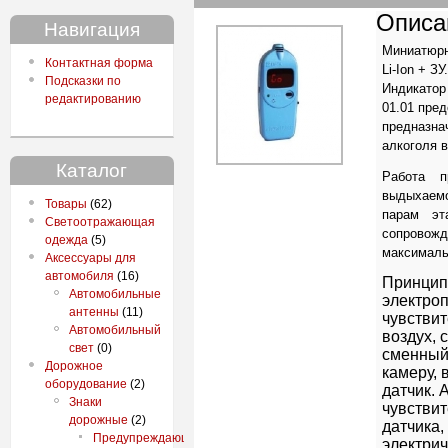
Описа
Навигация
Миниатюрн
Контактная форма
Li-Ion + ЗУ
Подсказки по
Индикатор
редактированию
01.01 пре
предназна
алкоголя 
Каталог
Работа п
выдыхаемо
Товары
(62)
парам эт
Светоотражающая
сопровож
одежда
(5)
максималь
Аксессуары для
автомобиля
(16)
Принцип
Автомобильные
электро
антенны
(11)
чувстви
Автомобильный
воздух, 
свет
(0)
сменный
Дорожное
камеру,
оборудование
(2)
датчик. 
Знаки
чувстви
дорожные
(2)
датчика,
Предупреждающие
электри