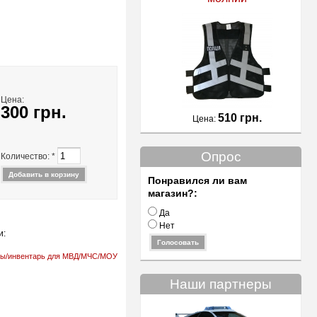
Цена:
300 грн.
510 грн.
Цена:
Опрос
Количество:
*
Понравился ли вам
магазин?:
Да
Нет
и:
ры/инвентарь для МВД/МЧС/МОУ
Наши партнеры