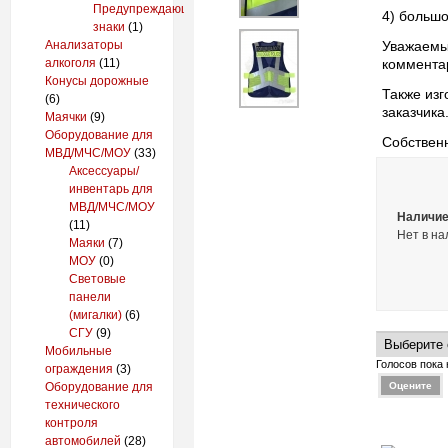
Предупреждающие
4) большо
знаки
(1)
Анализаторы
Уважаемые
алкоголя
(11)
комментар
Конусы дорожные
Также из
(6)
заказчика
Маячки
(9)
Оборудование для
Собствен
МВД/МЧС/МОУ
(33)
Аксессуары/
инвентарь для
МВД/МЧС/МОУ
Наличие
(11)
Нет в на
Маяки
(7)
МОУ
(0)
Световые
панели
(мигалки)
(6)
СГУ
(9)
Мобильные
Голосов пока 
ограждения
(3)
Оборудование для
технического
контроля
автомобилей
(28)