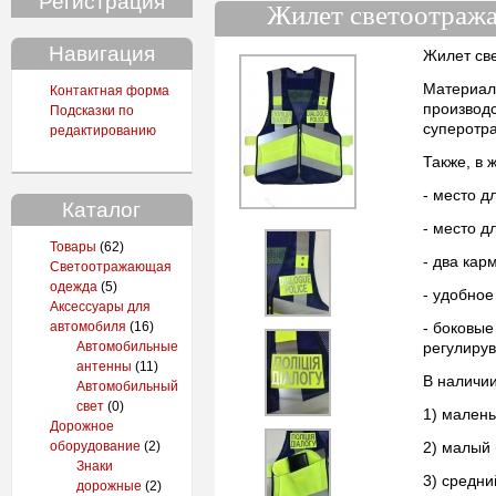
Регистрация
Жилет светоотра
Навигация
Жилет св
Материал:
Контактная форма
производ
Подсказки по
суперотр
редактированию
Также, в 
- место д
Каталог
- место д
Товары
(62)
- два кар
Светоотражающая
одежда
(5)
- удобное
Аксессуары для
автомобиля
(16)
- боковые
Автомобильные
регулиру
антенны
(11)
В наличии
Автомобильный
свет
(0)
1) малень
Дорожное
оборудование
(2)
2) малый 
Знаки
3) средни
дорожные
(2)