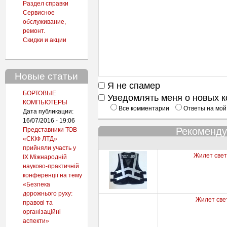
Раздел справки
Сервисное
обслуживание,
ремонт.
Скидки и акции
Новые статьи
Я не спамер
БОРТОВЫЕ
Уведомлять меня о новых 
КОМПЬЮТЕРЫ
Все комментарии
Ответы на мой
Дата публикации:
16/07/2016 - 19:06
Рекоменду
Представники ТОВ
«СКІФ ЛТД»
прийняли участь у
Жилет свет
IX Міжнародній
науково-практичній
конференції на тему
«Безпека
дорожнього руху:
Жилет св
правові та
організаційні
аспекти»